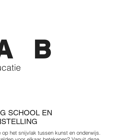
A B
ucatie
NG
SCHOOL EN
NSTELLING
 op het snijvlak tussen kunst en onderwijs.
elden voor elkaar betekenen? Vanuit deze