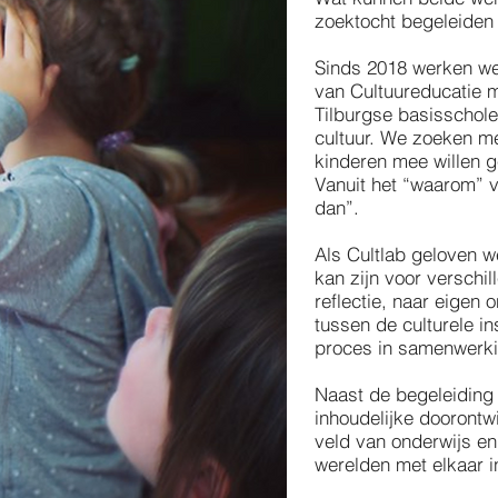
zoektocht begeleiden 
Sinds 2018 werken we
van Cultuureducatie m
Tilburgse basisschole
cultuur. We zoeken me
kinderen mee willen g
Vanuit het “waarom” v
dan”.
Als Cultlab geloven w
kan zijn voor verschi
reflectie, naar eigen
tussen de culturele i
proces in samenwerki
Naast de begeleiding
inhoudelijke doorontw
veld van onderwijs en
werelden met elkaar 