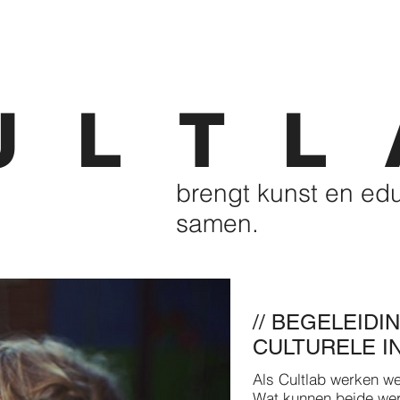
U L T L 
brengt kunst en ed
samen.
// BEGELEIDI
CULTURELE I
Als Cultlab werken we
Wat kunnen beide wer