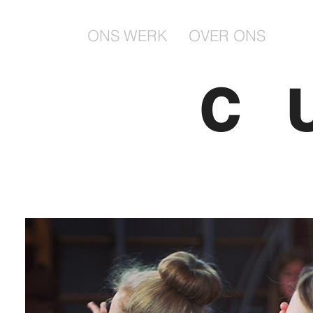
ONS WERK
OVER ONS
C 